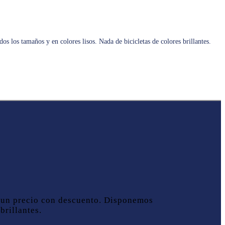
 los tamaños y en colores lisos. Nada de bicicletas de colores brillantes.
a un precio con descuento. Disponemos
brillantes.