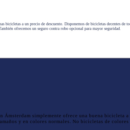
bicicletas a un precio de descuento. Disponemos de bicicletas decentes de todos
. También ofrecemos un seguro contra robo opcional para mayor seguridad.
 en Ámsterdam simplemente ofrece una buena bicicleta 
tamaños y en colores normales. No bicicletas de colores 