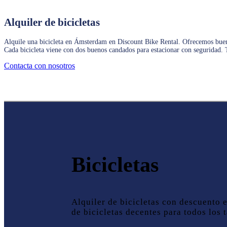
Alquiler de bicicletas
Alquile una bicicleta en Ámsterdam en Discount Bike Rental. Ofrecemos buenas 
Cada bicicleta viene con dos buenos candados para estacionar con seguridad
Contacta con nosotros
Bicicletas
Alquiler de bicicletas con descuento
de bicicletas decentes para todos los 