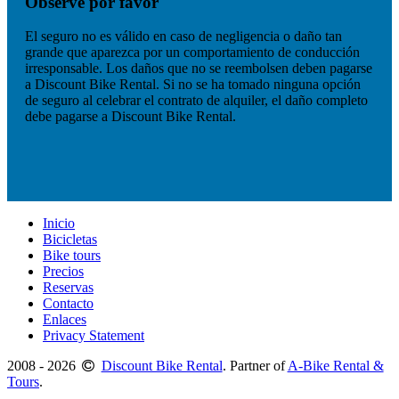
Observe por favor
El seguro no es válido en caso de negligencia o daño tan
grande que aparezca por un comportamiento de conducción
irresponsable. Los daños que no se reembolsen deben pagarse
a Discount Bike Rental. Si no se ha tomado ninguna opción
de seguro al celebrar el contrato de alquiler, el daño completo
debe pagarse a Discount Bike Rental.
Inicio
Bicicletas
Bike tours
Precios
Reservas
Contacto
Enlaces
Privacy Statement
2008 - 2026
Discount Bike Rental
. Partner of
A-Bike Rental &
Tours
.