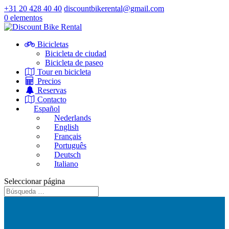
+31 20 428 40 40
discountbikerental@gmail.com
0 elementos
Bicicletas
Bicicleta de ciudad
Bicicleta de paseo
Tour en bicicleta
Precios
Reservas
Contacto
Español
Nederlands
English
Français
Português
Deutsch
Italiano
Seleccionar página